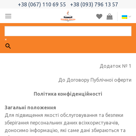
Skip
+38 (067) 110 69 55
+38 (093) 796 13 57
to
content
×
Додаток № 1
До Договору Публічної оферти
Політика конфіденційності
Загальні положення
Для підвищення якості обслуговування та безпеки
зберігання персональних даних всіхкористувачів,
доносимо інформацію, які саме дані збираються та