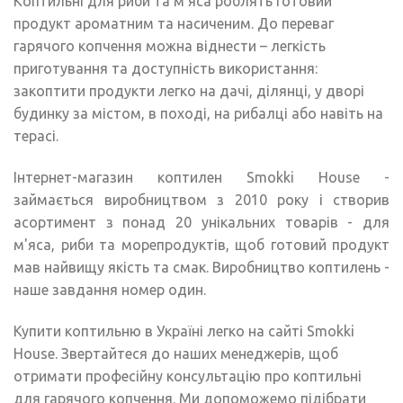
Коптильні для риби та м'яса роблять готовий
продукт ароматним та насиченим. До переваг
гарячого копчення можна віднести – легкість
приготування та доступність використання:
закоптити продукти легко на дачі, ділянці, у дворі
будинку за містом, в поході, на рибалці або навіть на
терасі.
Інтернет-магазин коптилен Smokki House -
займається виробництвом з 2010 року і створив
асортимент з понад 20 унікальних товарів - для
м'яса, риби та морепродуктів, щоб готовий продукт
мав найвищу якість та смак. Виробництво коптилень -
наше завдання номер один.
Купити коптильню в Україні легко на сайті Smokki
Housе. Звертайтеся до наших менеджерів, щоб
отримати професійну консультацію про коптильні
для гарячого копчення. Ми допоможемо підібрати