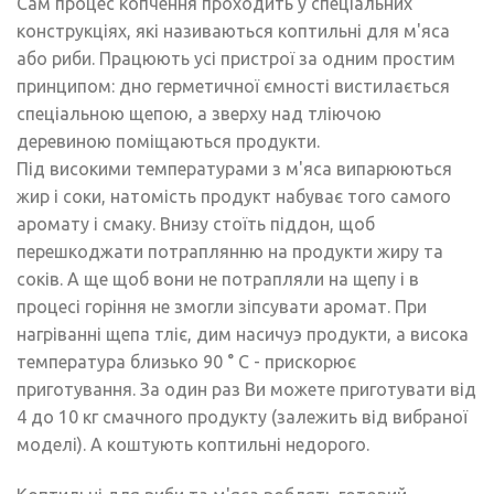
Сам процес копчення проходить у спеціальних
конструкціях, які називаються коптильні для м'яса
або риби. Працюють усі пристрої за одним простим
принципом: дно герметичної ємності вистилається
спеціальною щепою, а зверху над тліючою
деревиною поміщаються продукти.
Під високими температурами з м'яса випарюються
жир і соки, натомість продукт набуває того самого
аромату і смаку. Внизу стоїть піддон, щоб
перешкоджати потраплянню на продукти жиру та
соків. А ще щоб вони не потрапляли на щепу і в
процесі горіння не змогли зіпсувати аромат. При
нагріванні щепа тліє, дим насичуэ продукти, а висока
температура близько 90 ° C - прискорює
приготування. За один раз Ви можете приготувати від
4 до 10 кг смачного продукту (залежить від вибраної
моделі). А коштують коптильні недорого.