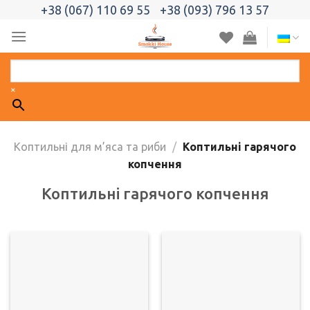
Skip
+38 (067) 110 69 55
+38 (093) 796 13 57
to
content
×
Коптильні для м’яса та риби
/
Коптильні гарячого
копчення
Коптильні гарячого копчення