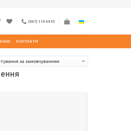
(067) 110 69 55
АНІЮ
КОНТАКТИ
чення
Додати
до
списку
бажань