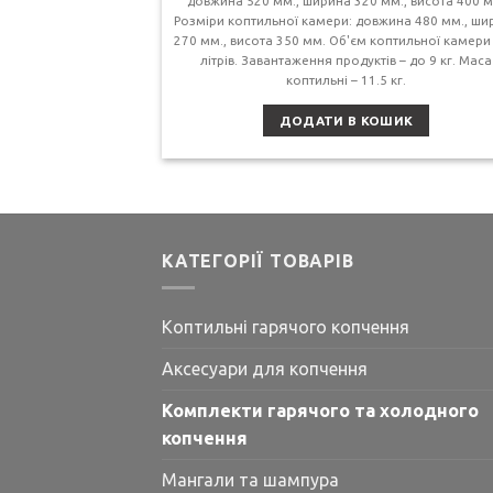
довжина 520 мм., ширина 320 мм., висота 400 м
Розміри коптильної камери: довжина 480 мм., ши
270 мм., висота 350 мм. Об'єм коптильної камери 
літрів. Завантаження продуктів – до 9 кг. Маса
коптильні – 11.5 кг.
ДОДАТИ В КОШИК
КАТЕГОРІЇ ТОВАРІВ
Коптильні гарячого копчення
Аксесуари для копчення
Комплекти гарячого та холодного
копчення
Мангали та шампура