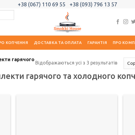
+38 (067) 110 69 55
+38 (093) 796 13 57
РО КОПЧЕННЯ
ДОСТАВКА ТА ОПЛАТА
ГАРАНТІЯ
ПРО КОМП
кти гарячого
Відображаються усі з 3 результатів
лекти гарячого та холодного коп
ати
Додати
о
до
ску
списку
ань
бажань