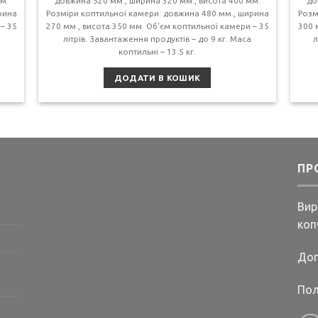
м.
довжина 520 мм., ширина 320 мм., висота 400 мм.
до
рина
Розміри коптильної камери: довжина 480 мм., ширина
Розм
– 35
270 мм., висота 350 мм. Об'єм коптильної камери – 35
300 
літрів. Завантаження продуктів – до 9 кг. Маса
л
коптильні – 13.5 кг.
ДОДАТИ В КОШИК
ПР
Вир
коп
Дог
Пол