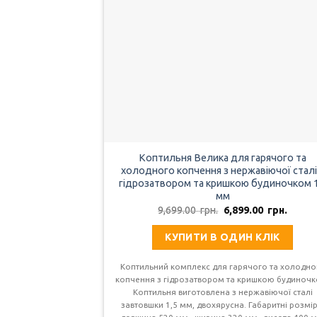
Коптильня Велика для гарячого та
холодного копчення з нержавіючої сталі
гідрозатвором та кришкою будиночком 1
мм
Оригінальна
Поточ
9,699.00
грн.
6,899.00
грн.
ціна:
ціна:
9,699.00
6,899.
КУПИТИ В ОДИН КЛІК
грн..
грн..
Коптильний комплекс для гарячого та холодно
копчення з гідрозатвором та кришкою будиночк
Коптильня виготовлена з нержавіючої сталі
завтовшки 1,5 мм, двохярусна. Габаритні розмір