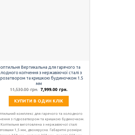
оптильня Вертикальна для гарячого та
лодного копчення з нержавіючої сталі з
дрозатвором та кришкою будиночком 1.5
мм
Оригінальна
Поточна
11,530.00
грн.
7,999.00
грн.
ціна:
ціна:
11,530.00
7,999.00
КУПИТИ В ОДИН КЛІК
грн..
грн..
птильний комплекс для гарячого та холодного
чення з гідрозатвором та кришкою будиночком.
Коптильня виготовлена з нержавіючої сталі
втовшки 1,5 мм, двохярусна. Габаритні розміри: