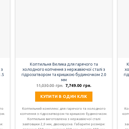
Коптильня Велика для гарячого та
К
 з
холодного копчення з нержавіючої сталі з
хо
.5
гідрозатвором та кришкою будиночком 2.0
гі
мм
на
Оригінальна
Поточна
11,030.00
грн.
7,749.00
грн.
ціна:
ціна:
00
11,030.00
7,749.00
КУПИТИ В ОДИН КЛІК
грн..
грн..
го
Коптильний комплекс для гарячого та холодного
Ко
ом.
копчення з гідрозатвором та кришкою будиночком.
коп
Коптильня виготовлена з нержавіючої сталі
и:
завтовшки 2,0 мм, двохярусна. Габаритні розміри:
за