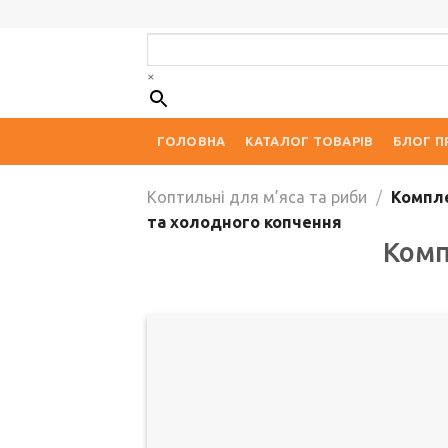
Skip
to
content
×
ГОЛОВНА
КАТАЛОГ ТОВАРІВ
БЛОГ П
Коптильні для м’яса та риби
/
Компле
та холодного копчення
Комп
Дод
д
спи
баж