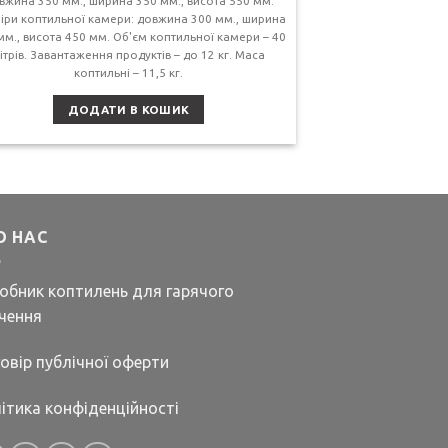
вжина 350 мм., ширина 350 мм., висота 550 мм.
іри коптильної камери: довжина 300 мм., ширина
мм., висота 450 мм. Об'єм коптильної камери – 40
ітрів. Завантаження продуктів – до 12 кг. Маса
коптильні – 11,5 кг.
ДОДАТИ В КОШИК
О НАС
обник коптилень для гарячого
чення
овір публічної оферти
ітика конфіденційності