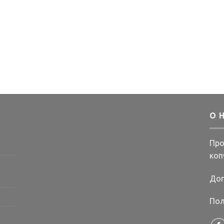
О 
Про
коп
Дог
Пол