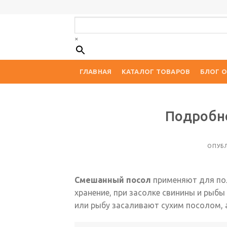
Skip
to
content
×
ГЛАВНАЯ
КАТАЛОГ ТОВАРОВ
БЛОГ О
Подробн
ОПУБ
Смешанный посол
применяют для пол
хранение, при засолке свинины и рыб
или рыбу засаливают сухим посолом, 