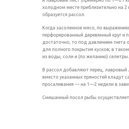
и лавровый лист (примерно по 1—2 г к
холодном месте приблизительно на 2 н
образуется рассол.
Когда засоленное мясо, по выражению
перфорированный деревянный круг и п
достаточно, то под давлением гнета о
для полного покрытия кусков; в тако
из воды, соли и (по желанию) селитры.
В рассол добавляют перец, лавровый л
вместо указанных пряностей кладут с
просаливания — на 1—2 недели в зави
Смешанный посол рыбы осуществляет