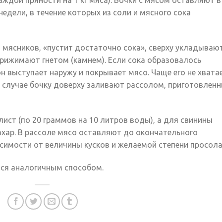
аждой пряности на 1 кг мяса). Бочки с мясом оставляют в
едели, в течение которых из соли и мясного сока
 мясников, «пустит достаточно сока», сверху укладываю
рижимают гнетом (камнем). Если сока образовалось
н выступает наружу и покрывает мясо. Чаще его не хвата
м случае бочку доверху заливают рассолом, приготовлен
ист (по 20 граммов на 10 литров воды), а для свинины
ахар. В рассоле мясо оставляют до окончательного
симости от величины кусков и желаемой степени просола
ся аналогичным способом.