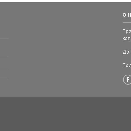
О 
Про
коп
Дог
Пол