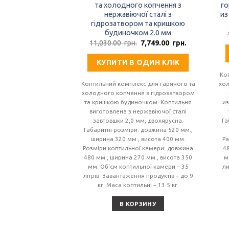
та холодного копчення з
го
нержавіючої сталі з
из
гідрозатвором та кришкою
будиночком 2.0 мм
Первоначальная
Текущая
11,030.00
грн.
7,749.00
грн.
цена
цена:
составляла
7,749.00
КУПИТИ В ОДИН КЛІК
11,030.00
грн..
грн..
Ко
Коптильний комплекс для гарячого та
хол
холодного копчення з гідрозатвором
та кришкою будиночком. Коптильня
и
виготовлена з нержавіючої сталі
завтовшки 2,0 мм, двохярусна.
Га
Габаритні розміри: довжина 520 мм.,
ширина 320 мм., висота 400 мм.
Р
Розміри коптильної камери: довжина
4
480 мм., ширина 270 мм., висота 350
м
мм. Об'єм коптильної камери – 35
ли
літрів. Завантаження продуктів – до 9
кг. Маса коптильні – 13.5 кг.
В КОРЗИНУ