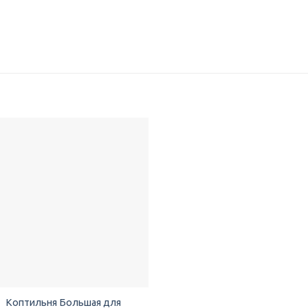
Добавить
в список
желаний
Коптильня Большая для