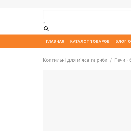
Skip
to
content
×
ГЛАВНАЯ
КАТАЛОГ ТОВАРОВ
БЛОГ О
Коптильні для м’яса та риби
/
Печи - 