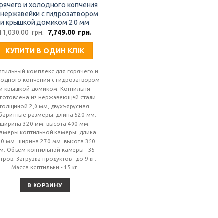
рячего и холодного копчения
 нержавейки с гидрозатвором
и крышкой домиком 2.0 мм
Первоначальная
Текущая
11,030.00
грн.
7,749.00
грн.
цена
цена:
составляла
7,749.00
КУПИТИ В ОДИН КЛІК
11,030.00
грн..
грн..
птильный комплекс для горячего и
одного копчения с гидрозатвором
и крышкой домиком. Коптильня
зготовлена из нержавеющей стали
толщиной 2,0 мм, двухъярусная.
баритные размеры: длина 520 мм.
ширина 320 мм. высота 400 мм.
азмеры коптильной камеры: длина
80 мм. ширина 270 мм. высота 350
м. Объем коптильной камеры - 35
тров. Загрузка продуктов - до 9 кг.
Масса коптильни - 15 кг.
В КОРЗИНУ