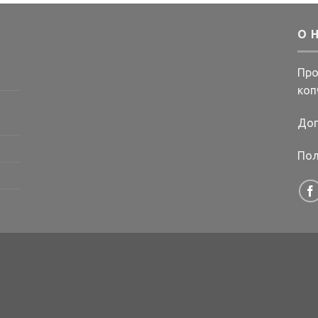
О 
Про
коп
Дог
Пол