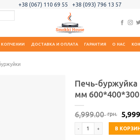
+38 (067) 110 69 55
+38 (093) 796 13 57
 КОПЧЕНИИ
ДОСТАВКА И ОПЛАТА
ГАРАНТИЯ
О НАС
КО
буржуйки
Печь-буржуйка 
мм 600*400*300
Добавить
в список
желаний
Перв
6,999.00
5,99
грн.
цена
Количество товара Печь-бур
сост
В КОРЗИ
6,99