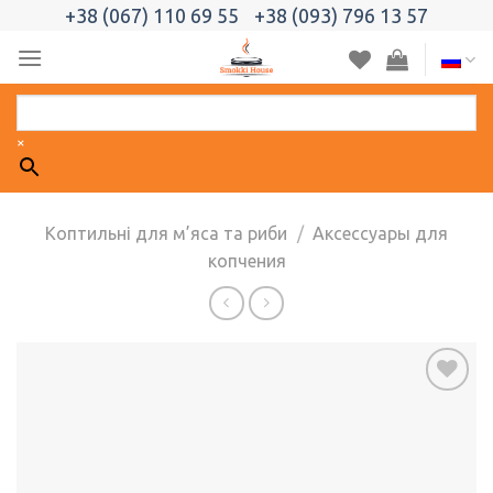
Skip
+38 (067) 110 69 55
+38 (093) 796 13 57
to
content
×
Коптильні для м’яса та риби
/
Аксессуары для
копчения
Добавить
в список
желаний