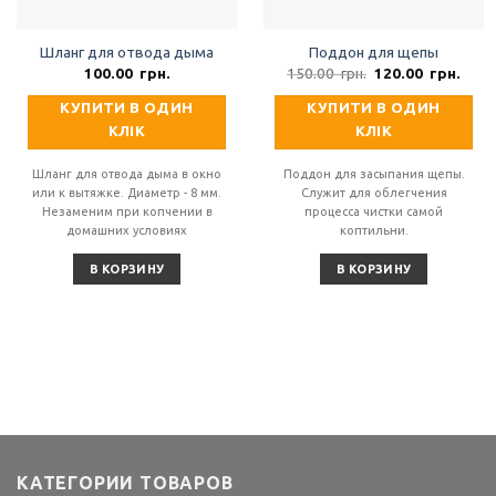
Шланг для отвода дыма
Поддон для щепы
Первоначальная
Теку
100.00
грн.
150.00
грн.
120.00
грн.
цена
цена
составляла
120.
КУПИТИ В ОДИН
КУПИТИ В ОДИН
150.00
грн..
грн..
КЛІК
КЛІК
Шланг для отвода дыма в окно
Поддон для засыпания щепы.
или к вытяжке. Диаметр - 8 мм.
Служит для облегчения
Незаменим при копчении в
процесса чистки самой
домашних условиях
коптильни.
В КОРЗИНУ
В КОРЗИНУ
КАТЕГОРИИ ТОВАРОВ