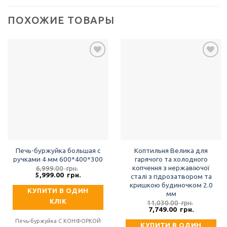
ПОХОЖИЕ ТОВАРЫ
Добавить
Добавить
в список
в список
желаний
желаний
Печь-буржуйка большая с
Коптильня Велика для
ручками 4 мм 600*400*300
гарячого та холодного
копчення з нержавіючої
6,999.00
грн.
Первоначальная
Текущая
5,999.00
грн.
сталі з гідрозатвором та
цена
цена:
кришкою будиночком 2.0
составляла
5,999.00
КУПИТИ В ОДИН
мм
6,999.00
грн..
грн..
КЛІК
11,030.00
грн.
Первоначальная
Текущая
7,749.00
грн.
цена
цена:
составляла
7,749.00
Печь-буржуйка С КОНФОРКОЙ
КУПИТИ В ОДИН