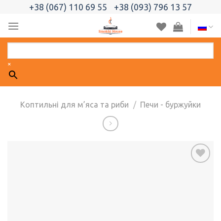
Skip
+38 (067) 110 69 55
+38 (093) 796 13 57
to
content
×
Коптильні для м’яса та риби
/
Печи - буржуйки
Добавить
в список
желаний