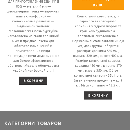
11,030.00
грн..
ДЛЯ ПРИГОТОВЛЕНИЯ ЕДЫ. КПД
грн..
КЛІК
80% — металл 4 мм —
двухкамерная топка — варочная
плита с конфоркой —
Коптильний комплекс для
колосниковые решётки —
гарячого та холодного
выдвижной зольник
копчення з гідрозатвором та
Металлическая печь буржуйка
кришкою будиночком.
изготовлена из стали толщиной
Коптильня виготовлена з
4 мм и предназначена для
нержавіючої сталі завтовшки 2,0
обогрева помещений и
мм, двохярусна. Габаритні
приготовления пищи.
розміри: довжина 520 мм.,
Конструкция печи двухкамерная
ширина 320 мм., висота 400 мм.
для более эффективного
Розміри коптильної камери:
обогрева. Модель оборудована
довжина 480 мм., ширина 270
удобной конфоркой с [...]
мм., висота 350 мм. Об'єм
коптильної камери – 35 літрів.
Завантаження продуктів – до 9
В КОРЗИНУ
кг. Маса коптильні – 13.5 кг.
В КОРЗИНУ
КАТЕГОРИИ ТОВАРОВ