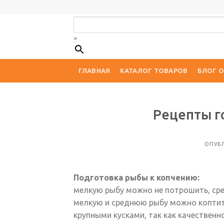
Skip
to
content
×
ГЛАВНАЯ
КАТАЛОГ ТОВАРОВ
БЛОГ О
Рецепты г
ОПУБ
Подготовка рыбы к копчению:
мелкую рыбу можно не потрошить, ср
мелкую и среднюю рыбу можно коптить 
крупными кусками, так как качествен