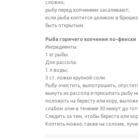
сложно;
рыбу перед копчением засаливают;
если рыба коптится целиком в брюшко
быть открытым.
Рыба горячего копчения по-фински
Ингредиенты:
1 кг рыбы.
Для рассола:
1 л воды;
3 ст. ложки крупной соли.
Рыбу очистить, выпотрошить, опустить
вынуть из рассола и присыпать рыбу 
положить на бересту или кору, выложит
слабом огне в течение 30 минут до гот
Следить за тем, чтобы береста или ко
Коптить можно также на соломе, лучин