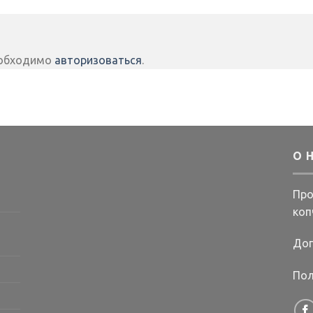
еобходимо
авторизоваться
.
О 
Про
коп
Дог
Пол