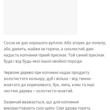
Сосна не дає хорошого вугілля. Або згоряє до попелу,
або димить, майже не горячи, а смолистий дим
надасть копчення гіркий присмак. Той самий присмак
буде і від будь-якої іншої хвойної породи.
Червоне дерево при копченні надає продукту
золотистого кольору; дуб і вільха – від темно-
жовтого до коричневого, бук, липа, клен та інші
листяні дерева – золотисто-жовтий.
Зазвичай вважається, що для копчення
використовують суху щепу. Сирі дрова горять