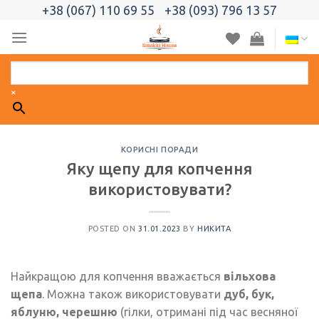
Skip
+38 (067) 110 69 55
+38 (093) 796 13 57
to
content
×
КОРИСНІ ПОРАДИ
Яку щепу для копчення
використовувати?
POSTED ON
31.01.2023
BY
НИКИТА
Найкращою для копчення вважається
вільхова
щепа
. Можна також використовувати
дуб, бук,
яблуню, черешню
(гілки, отримані під час весняної