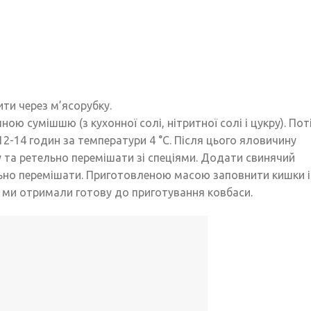
ти через м’ясорубку.
ою сумішшю (з кухонної солі, нітритної солі і цукру). Пот
-14 годин за температури 4 °С. Після цього яловичину
 та ретельно перемішати зі спеціями. Додати свинячий
льно перемішати. Приготовленою масою заповнити кишки і
, ми отримали готову до приготування ковбаси.