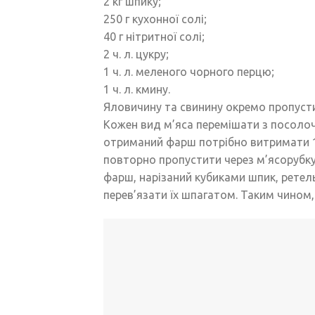
2 кг шпику;
250 г кухонної солі;
40 г нітритної солі;
2 ч. л. цукру;
1 ч. л. меленого чорного перцю;
1 ч. л. кмину.
Яловичину та свинину окремо пропусти
Кожен вид м’яса перемішати з посолочн
отриманий фарш потрібно витримати 12
повторно пропустити через м’ясорубку
фарш, нарізаний кубиками шпик, рете
перев’язати їх шпагатом. Таким чином