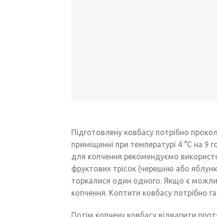
Підготовлену ковбасу потрібно прокол
приміщенні при температурі 4 °С на 9 
для копчення рекомендуємо використо
фруктових трісок (черешню або яблуню
торкалися один одного. Якщо є можливі
копчення. Коптити ковбасу потрібно га
Потім копчену ковбасу відварити протя