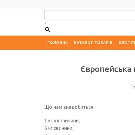
Skip
to
content
×
ГОЛОВНА
КАТАЛОГ ТОВАРІВ
БЛОГ П
Європейська 
P
Що нам знадобиться:
1 кг яловичини;
6 кг свинини;