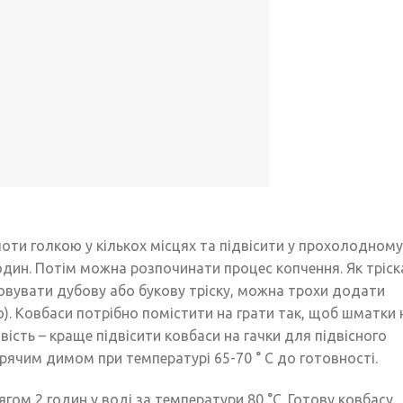
оти голкою у кількох місцях та підвісити у прохолодному
годин. Потім можна розпочинати процес копчення. Як тріск
вувати дубову або букову тріску, можна трохи додати
). Ковбаси потрібно помістити на грати так, щоб шматки 
сть – краще підвісити ковбаси на гачки для підвісного
рячим димом при температурі 65-70 ° С до готовності.
гом 2 годин у воді за температури 80 °С. Готову ковбасу