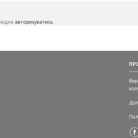
бхідно
авторизуватись
.
ПР
Вир
коп
Дог
Пол