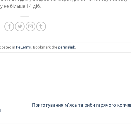
 не більше 14 діб.
 posted in
Рецепти
. Bookmark the
permalink
.
Приготування м’яса та риби гарячого копче
я